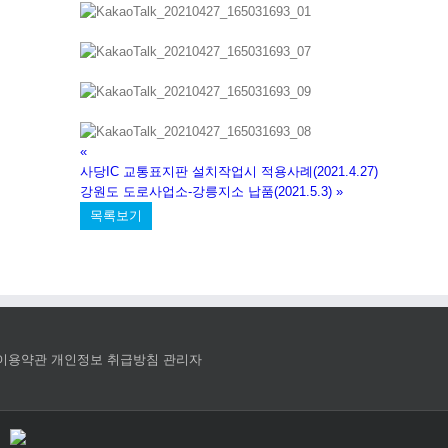
«
사당IC 교통표지판 설치작업시 적용사례(2021.4.27)
강원도 도로사업소-강릉지소 납품(2021.5.3)
»
목록보기
이용약관
개인정보 취급방침
관리자