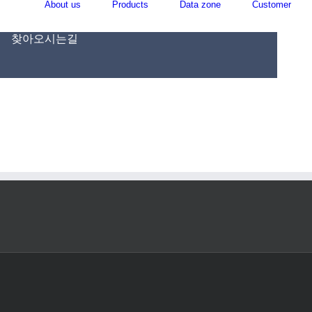
About us
Products
Data zone
Customer
찾아오시는길