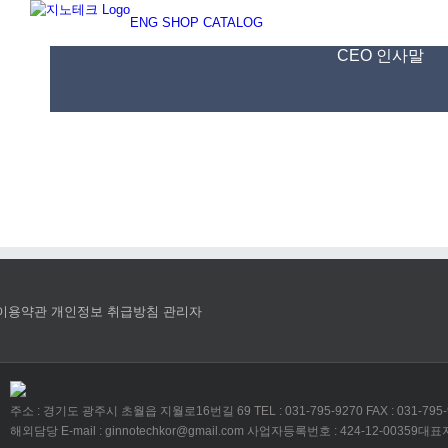
Skip
ENG
SHOP
CATALOG
to
content
CEO 인사말
이용약관
개인정보 취급방침
관리자
주소 : 경기도 광주시 초월읍 지월로16번길 69
TEL : 031-795-9270
FAX : 031-795
해외담당 E-mail : ginnotechkor@gmail.com
사업자등록번호 : 424-12-00359
대표자