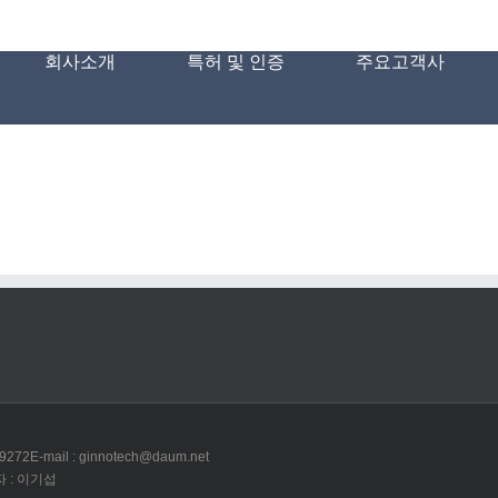
회사소개
특허 및 인증
주요고객사
-9272
E-mail : ginnotech@daum.net
 : 이기섭