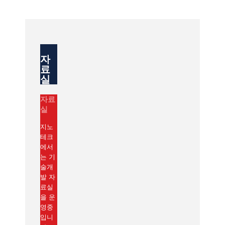
자
료
실
자료
실
지노
테크
에서
는 기
술개
발 자
료실
을 운
영중
입니