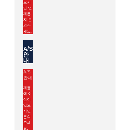
으시
면 언
제든
지 문
의주
세요.
A/S
안
내
A/S
안내
제품
에 이
상이
있으
시면
문의
주세
요.