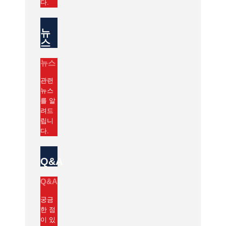
다.
뉴
스
뉴스
관련
뉴스
를 알
려드
립니
다.
Q&A
Q&A
궁금
한 점
이 있