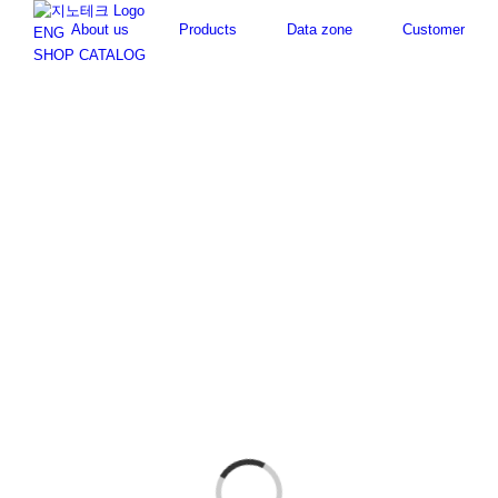
Skip
About us
Products
Data zone
Customer
to
ENG
content
SHOP
CATALOG
Loading...