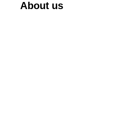
About us
CEO
인사말
회사소
개
특허
및 인
증