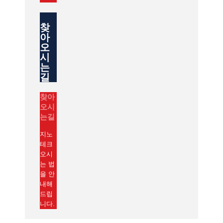
찾
아
오
시
는
길
찾아
오시
는길
지노
테크
오시
는 법
을 안
내해
드립
니다.