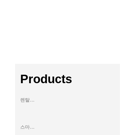
주요고
객사
Products
렌탈사업
스마트 안전로봇