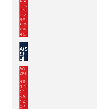
한 점
이 있
으시
면 언
제든
지 문
의주
세요.
A/S
안
내
A/S
안내
제품
에 이
상이
있으
시면
문의