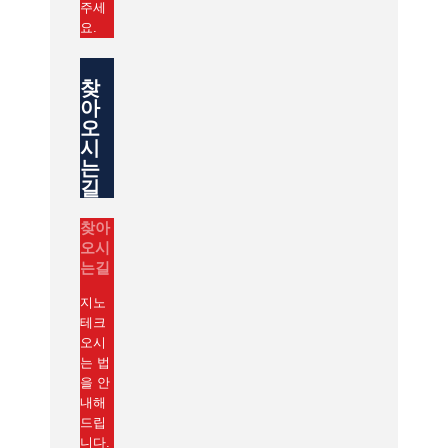
주세
요.
찾
아
오
시
는
길
찾아
오시
는길
지노
테크
오시
는 법
을 안
내해
드립
니다.