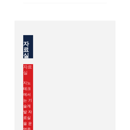
자
료
실
자료
실
지노
테크
에서
는 기
술개
발 자
료실
을 운
영중