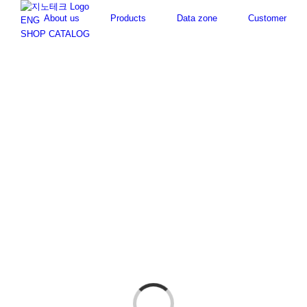
Skip
About us
Products
Data zone
Customer
to
ENG
content
SHOP
CATALOG
Loading...