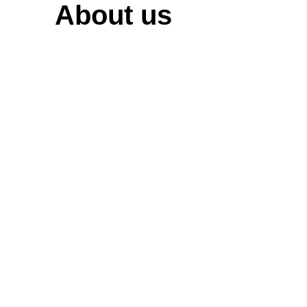
About us
CEO
인사말
회사소
개
특허
및 인
증